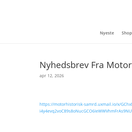
Nyeste
Shop
Nyhedsbrev Fra Motor
apr 12, 2026
https://motorhistorisk-samrd.uxmail.io/x/GC
i4y4evq2voC89s8oNucGCO6IeWWVhmFrAs9NU