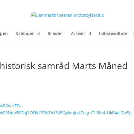
pen
Kalender
Billeder
Arkivet
Løbsresultater
historisk samråd Marts Måned
hxMB6wHZD-
VO9NgpBS7aj3QDKt3ZWOsl3kBQykmJqdZngmTLBKolrUkE4q-Tw5g