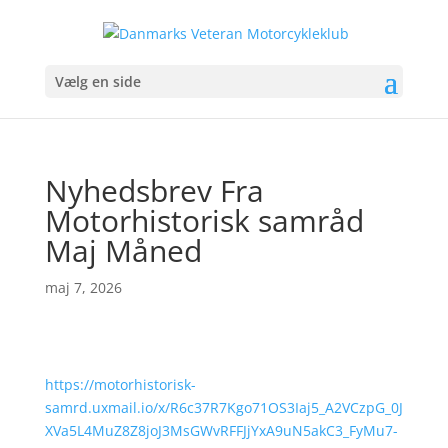
Vælg en side
Nyhedsbrev Fra
Motorhistorisk samråd
Maj Måned
maj 7, 2026
https://motorhistorisk-
samrd.uxmail.io/x/R6c37R7Kgo71OS3Iaj5_A2VCzpG_0J
XVa5L4MuZ8Z8joJ3MsGWvRFFJjYxA9uN5akC3_FyMu7-