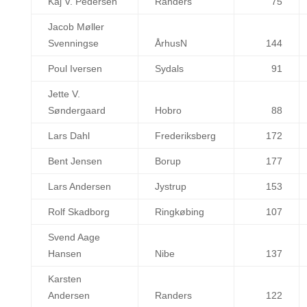
Kaj V. Pedersen
Randers
75
Jacob Møller
Svenningse
ÅrhusN
144
Poul Iversen
Sydals
91
Jette V.
Søndergaard
Hobro
88
Lars Dahl
Frederiksberg
172
Bent Jensen
Borup
177
Lars Andersen
Jystrup
153
Rolf Skadborg
Ringkøbing
107
Svend Aage
Hansen
Nibe
137
Karsten
Andersen
Randers
122